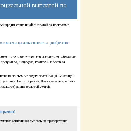
социальной выплатой по
ный кредит социальной выплатой по программе
м семьям социальных выплат на приобретение
в том числе ипотечным, или жилищным займам на
процентов, штрафов, комиссий и пеней за
Обеспечение жильем молодых семей” ФЦП “Жилище”
х условий. Таким образом, Правительство решило
ительство) жилья молодой семьей.
программы?
лучение социальной выплаты на приобретение