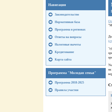
Навигация
Законодательство
От
Нормативная база
"М
Программа в регионах
Да
Ответы на вопросы
(с
Налоговые вычеты
"е
Кредитование
пр
пр
Карта сайта
Ук
на
Программа "Молодая семья"
ве
Программа 2018-2025
С
Правила участия