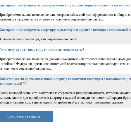
Как правильно оформить приобретаемое с помощью социальной выплаты жилое 
Приобретаемое жилое помещение или построенный жилой дом оформляются в общую соб
указанных в свидетельстве о праве на получение социальной выплаты...
Как правильно оформить квартиру, купленную в кредит с помощью социальной 
В случае использования средств социальной выплаты...
Где я могу купить квартиру с помощью соцвыплаты?
Приобретаемое жилое помещение должно находиться или строительство жилого дома дол
Российской Федерации, орган исполнительной власти которого включил молодую семью 
на получение социальной выплаты...
Обязательно ли брать ипотечный кредит для покупки квартиры с помощью соц.
молодых семей"?
Если у молодой семьи есть собственные сбережения (или недвижимость, которую можно п
выплаты хватит для приобретения квартиры нужной площади, то ипотечный кредит брать
молодым семьям соц. выплат одним из требований к участнику программы указано...
Все ответы на вопросы