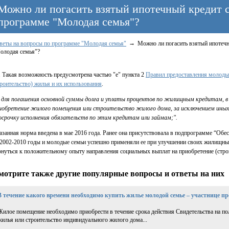
Можно ли погасить взятый ипотечный кредит 
программе "Молодая семья"?
веты на вопросы по программе "Молодая семья"
Можно ли погасить взятый ипотеч
олодая семья"?
. Такая возможность предусмотрена частью "е" пункта 2
Правил предоставления молоды
троительство) жилья и их использования
.
) для погашения основной суммы долга и уплаты процентов по жилищным кредитам, 
иобретение жилого помещения или строительство жилого дома, за исключением иных 
осрочку исполнения обязательств по этим кредитам или займам;".
азанная норма введена в мае 2016 года. Ранее она присутствовала в подпрограмме “
 2002-2010 годы и молодые семьи успешно применяли ее при улучшении своих жилищны
рнуться к положительному опыту направления социальных выплат на приобретение (стро
мотрите также другие популярные вопросы и ответы на них
В течение какого времени необходимо купить жилье молодой семье – участнице 
Жилое помещение необходимо приобрести в течение срока действия Свидетельства на по
жилья или строительство индивидуального жилого дома...