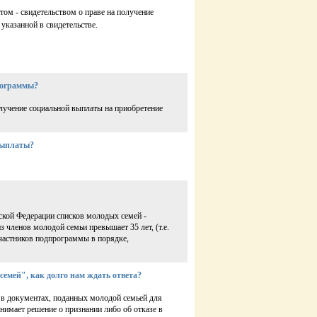
ом - свидетельством о праве на получение
 указанной в свидетельстве.
программы?
лучение социальной выплаты на приобретение
выплаты?
ской Федерации списков молодых семей -
 членов молодой семьи превышает 35 лет, (т.е.
участников подпрограммы в порядке,
емей", как долго нам ждать ответа?
 в документах, поданных молодой семьей для
нимает решение о признании либо об отказе в