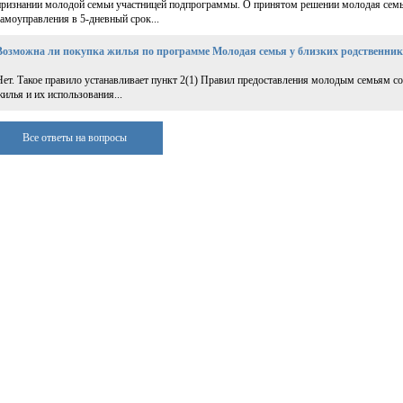
признании молодой семьи участницей подпрограммы. О принятом решении молодая семь
самоуправления в 5-дневный срок...
Возможна ли покупка жилья по программе Молодая семья у близких родственник
Нет. Такое правило устанавливает пункт 2(1) Правил предоставления молодым семьям со
жилья и их использования...
Все ответы на вопросы