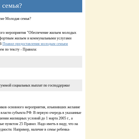
 семья?
мме Молодая семья?
ного мероприятия "Обеспечение жильем молодых
омфортным жильем и коммунальными услугами
 6
Правил предоставления молодым семьям
ем по тексту - Правила:
 суммой социальных выплат по господдержке
иков основного мероприятия, изъявивших желание
власти субъекта РФ. В первую очередь в указанные
ении жилищных условий до 1 марта 2005 г., а
ые пунктом 25 Правил. Надо иметь в виду, что на
дности. Например, наличие в семье ребенка-