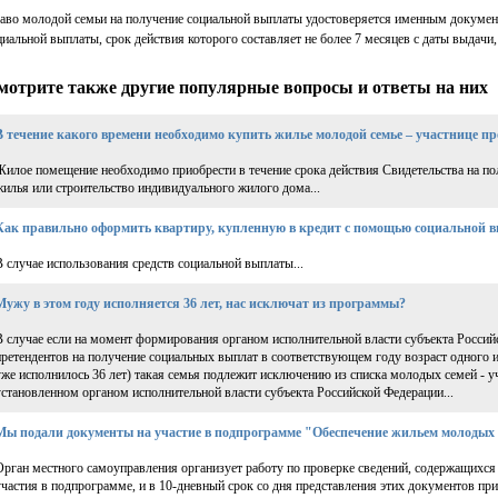
аво молодой семьи на получение социальной выплаты удостоверяется именным документ
циальной выплаты, срок действия которого составляет не более 7 месяцев с даты выдачи,
мотрите также другие популярные вопросы и ответы на них
В течение какого времени необходимо купить жилье молодой семье – участнице 
Жилое помещение необходимо приобрести в течение срока действия Свидетельства на по
жилья или строительство индивидуального жилого дома...
Как правильно оформить квартиру, купленную в кредит с помощью социальной 
В случае использования средств социальной выплаты...
Мужу в этом году исполняется 36 лет, нас исключат из программы?
В случае если на момент формирования органом исполнительной власти субъекта Россий
претендентов на получение социальных выплат в соответствующем году возраст одного из
уже исполнилось 36 лет) такая семья подлежит исключению из списка молодых семей - 
установленном органом исполнительной власти субъекта Российской Федерации...
Мы подали документы на участие в подпрограмме "Обеспечение жильем молодых с
Орган местного самоуправления организует работу по проверке сведений, содержащихся
участия в подпрограмме, и в 10-дневный срок со дня представления этих документов при