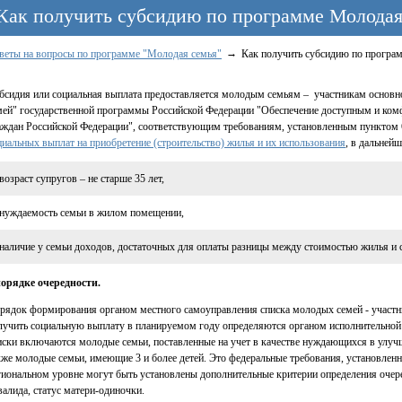
Как получить субсидию по программе Молодая
веты на вопросы по программе "Молодая семья"
Как получить субсидию по програ
бсидия или социальная выплата предоставляется молодым семьям – участникам основ
мей" государственной программы Российской Федерации "Обеспечение доступным и к
аждан Российской Федерации", соответствующим требованиям, установленным пунктом
циальных выплат на приобретение (строительство) жилья и их использования
, в дальнейш
возраст супругов – не старше 35 лет,
нуждаемость семьи в жилом помещении,
наличие у семьи доходов, достаточных для оплаты разницы между стоимостью жилья и
порядке очередности.
рядок формирования органом местного самоуправления списка молодых семей - участн
лучить социальную выплату в планируемом году определяются органом исполнительной 
иски включаются молодые семьи, поставленные на учет в качестве нуждающихся в улучш
кже молодые семьи, имеющие 3 и более детей. Это федеральные требования, установленн
гиональном уровне могут быть установлены дополнительные критерии определения очере
валида, статус матери-одиночки.