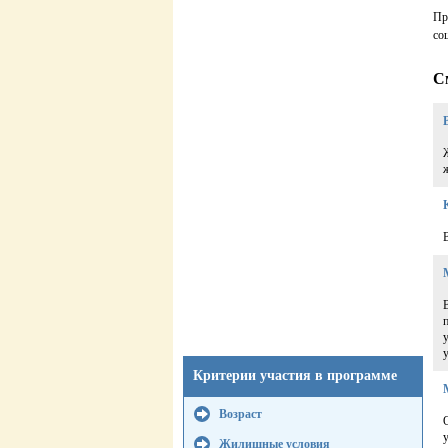
Пр
со
С
Критерии участия в программе
Возраст
Жилищные условия