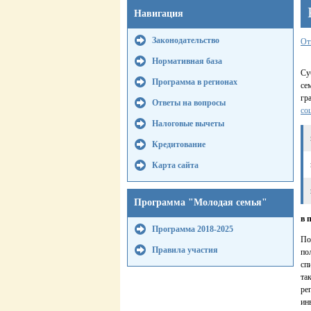
Навигация
Законодательство
От
Нормативная база
Су
Программа в регионах
се
гр
Ответы на вопросы
со
Налоговые вычеты
Кредитование
Карта сайта
Программа "Молодая семья"
в 
Программа 2018-2025
По
Правила участия
по
сп
та
ре
ин