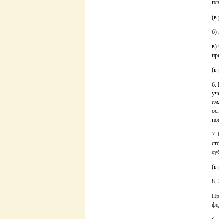
пл
(в
б)
в)
пр
(в
6.
уч
са
ос
по
7.
ст
су
(в
8.
Пр
фе