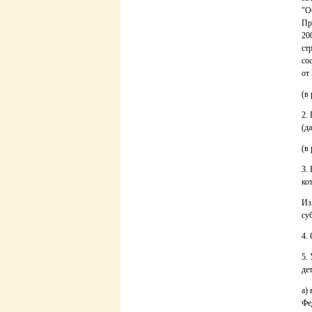
"О
Пр
20
ст
со
от
(в
2.
(д
(в
3.
ко
Из
су
4.
5.
де
а)
Фе