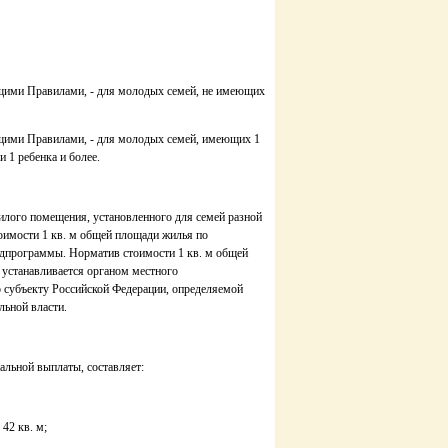
оящими Правилами, - для молодых семей, не имеющих
оящими Правилами, - для молодых семей, имеющих 1
 1 ребенка и более.
илого помещения, установленного для семей разной
оимости 1 кв. м общей площади жилья по
одпрограммы. Норматив стоимости 1 кв. м общей
устанавливается органом местного
о субъекту Российской Федерации, определяемой
ьной власти.
альной выплаты, составляет:
42 кв. м;