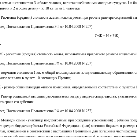
я семьи численностью 3 и более человек, включающей помимо молодых супругов 1 и бол
ителя и 2 и более детей) - по 18 кв. м на 1 человека.
. Расчетная (средняя) стоимость жилья, используемая при расчете размера социальной в
 ред. Постановления Правительства РФ от 10.04.2008 N 257)
СтЖ = Н x РЖ,
:
Ж - расчетная (средняя) стоимость жилья, используемая при расчете размера социальной
 ред. Постановления Правительства РФ от 10.04.2008 N 257)
- норматив стоимости 1 кв. м общей площади жилья по муниципальному образованию, о
тановленными в пункте 10 настоящих Правил;
 - размер общей площади жилого помещения, определяемый в соответствии с пунктом 
. Размер социальной выплаты рассчитывается на дату выдачи свидетельства, указывается
его срока его действия.
 ред. Постановления Правительства РФ от 10.04.2008 N 257)
. Молодой семье - участнице подпрограммы при рождении (усыновлении) 1 ребенка пред
ет средств бюджета субъекта Российской Федерации и (или) местного бюджета в размере 
лья, исчисленной в соответствии с настоящими Правилами, для погашения части расхо
озданием объекта индивидуального жилищного строительства), в порядке, определяемом