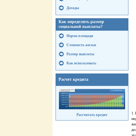
Доходы
Как определить размер
социальной выплаты?
Норма площади
Стоимость жилья
Размер выплаты
Как использовать
Расчет кредита
1.
Рассчитать кредит
ин
жи
до
за