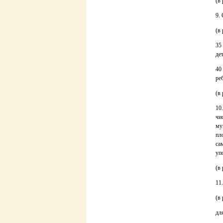
(в
9.
(в
35
дет
40
ре
(в
10
чи
му
пл
са
уп
(в
11
(в
дл