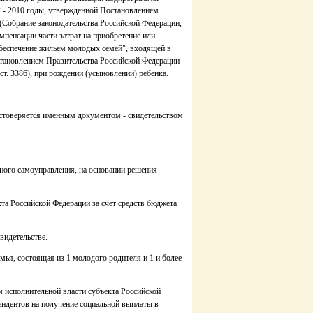
 - 2010 годы, утвержденной Постановлением
 (Собрание законодательства Российской Федерации,
компенсации части затрат на приобретение или
беспечение жильем молодых семей", входящей в
становлением Правительства Российской Федерации
 ст. 3386), при рождении (усыновлении) ребенка.
стоверяется именным документом - свидетельством
ного самоуправления, на основании решения
та Российской Федерации за счет средств бюджета
свидетельстве.
ья, состоящая из 1 молодого родителя и 1 и более
ом исполнительной власти субъекта Российской
ндентов на получение социальной выплаты в