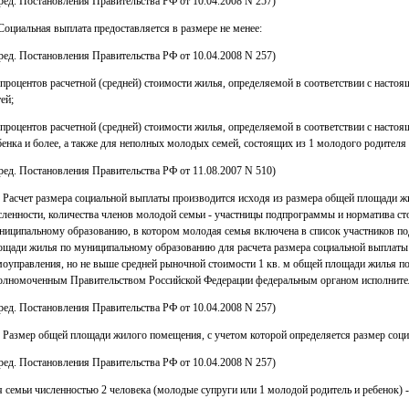
 ред. Постановления Правительства РФ от 10.04.2008 N 257)
 Социальная выплата предоставляется в размере не менее:
 ред. Постановления Правительства РФ от 10.04.2008 N 257)
 процентов расчетной (средней) стоимости жилья, определяемой в соответствии с наст
ей;
 процентов расчетной (средней) стоимости жилья, определяемой в соответствии с наст
бенка и более, а также для неполных молодых семей, состоящих из 1 молодого родителя и
 ред. Постановления Правительства РФ от 11.08.2007 N 510)
. Расчет размера социальной выплаты производится исходя из размера общей площади ж
сленности, количества членов молодой семьи - участницы подпрограммы и норматива ст
ниципальному образованию, в котором молодая семья включена в список участников п
ощади жилья по муниципальному образованию для расчета размера социальной выплаты 
моуправления, но не выше средней рыночной стоимости 1 кв. м общей площади жилья п
олномоченным Правительством Российской Федерации федеральным органом исполнител
 ред. Постановления Правительства РФ от 10.04.2008 N 257)
. Размер общей площади жилого помещения, с учетом которой определяется размер соци
 ред. Постановления Правительства РФ от 10.04.2008 N 257)
я семьи численностью 2 человека (молодые супруги или 1 молодой родитель и ребенок) - 