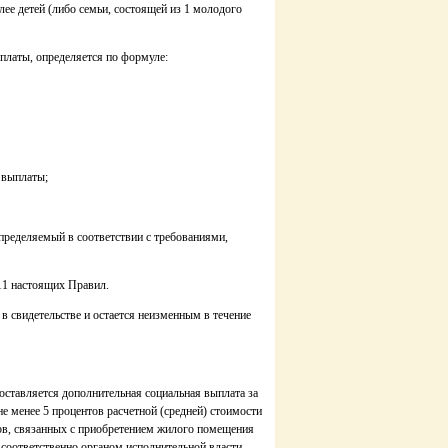
ее детей (либо семьи, состоящей из 1 молодого
ыплаты, определяется по формуле:
 выплаты;
пределяемый в соответствии с требованиями,
11 настоящих Правил.
 в свидетельстве и остается неизменным в течение
оставляется дополнительная социальная выплата за
не менее 5 процентов расчетной (средней) стоимости
дов, связанных с приобретением жилого помещения
 соответственно органом исполнительной власти