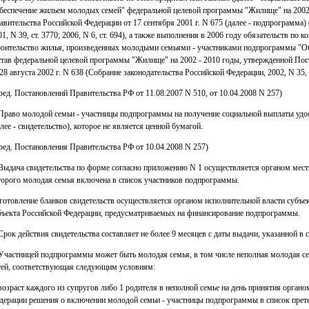
беспечение жильем молодых семей" федеральной целевой программы "Жилище" на 2002
авительства Российской Федерации от 17 сентября 2001 г. N 675 (далее - подпрограмма)
01, N 39, ст. 3770; 2006, N 6, ст. 694), а также выполнения в 2006 году обязательств по 
роительство жилья, произведенных молодыми семьями - участниками подпрограммы "О
став федеральной целевой программы "Жилище" на 2002 - 2010 годы, утвержденной По
 28 августа 2002 г. N 638 (Собрание законодательства Российской Федерации, 2002, N 35,
 ред. Постановлений Правительства РФ от 11.08.2007 N 510, от 10.04.2008 N 257)
 Право молодой семьи - участницы подпрограммы на получение социальной выплаты удо
алее - свидетельство), которое не является ценной бумагой.
 ред. Постановления Правительства РФ от 10.04.2008 N 257)
 Выдача свидетельства по форме согласно приложению N 1 осуществляется органом мест
торого молодая семья включена в список участников подпрограммы.
готовление бланков свидетельств осуществляется органом исполнительной власти субъек
бъекта Российской Федерации, предусматриваемых на финансирование подпрограммы.
 Срок действия свидетельства составляет не более 9 месяцев с даты выдачи, указанной в 
 Участницей подпрограммы может быть молодая семья, в том числе неполная молодая сем
тей, соответствующая следующим условиям:
 возраст каждого из супругов либо 1 родителя в неполной семье на день принятия орган
дерации решения о включении молодой семьи - участницы подпрограммы в список прете