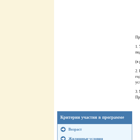
Пр
1.
по
(в
2.
го
ус
3.
Пр
Критерии участия в программе
Возраст
Жилищные условия