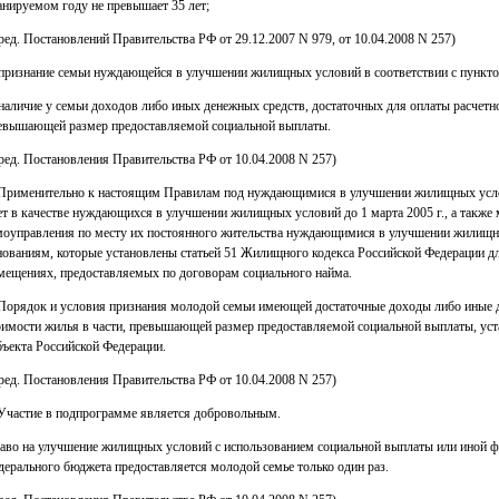
анируемом году не превышает 35 лет;
 ред. Постановлений Правительства РФ от 29.12.2007 N 979, от 10.04.2008 N 257)
 признание семьи нуждающейся в улучшении жилищных условий в соответствии с пункт
 наличие у семьи доходов либо иных денежных средств, достаточных для оплаты расчетно
евышающей размер предоставляемой социальной выплаты.
 ред. Постановления Правительства РФ от 10.04.2008 N 257)
 Применительно к настоящим Правилам под нуждающимися в улучшении жилищных усло
ет в качестве нуждающихся в улучшении жилищных условий до 1 марта 2005 г., а также
моуправления по месту их постоянного жительства нуждающимися в улучшении жилищных
нованиям, которые установлены статьей 51 Жилищного кодекса Российской Федерации 
мещениях, предоставляемых по договорам социального найма.
 Порядок и условия признания молодой семьи имеющей достаточные доходы либо иные д
оимости жилья в части, превышающей размер предоставляемой социальной выплаты, уст
бъекта Российской Федерации.
 ред. Постановления Правительства РФ от 10.04.2008 N 257)
 Участие в подпрограмме является добровольным.
аво на улучшение жилищных условий с использованием социальной выплаты или иной фо
дерального бюджета предоставляется молодой семье только один раз.