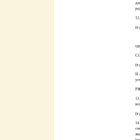
дл
род
12
(в
где
Ст
(в
Н 
ус
РЖ
13
вс
(в
14
сч
жи
(с