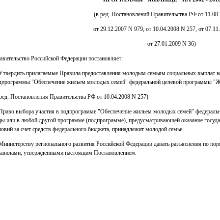
(в ред. Постановлений Правительства РФ от 11.08
от 29.12.2007 N 979, от 10.04.2008 N 257, от 07.11
от 27.01.2009 N 36)
авительство Российской Федерации постановляет:
 Утвердить прилагаемые Правила предоставления молодым семьям социальных выплат на
дпрограммы "Обеспечение жильем молодых семей" федеральной целевой программы "Жи
 ред. Постановления Правительства РФ от 10.04.2008 N 257)
 Право выбора участия в подпрограмме "Обеспечение жильем молодых семей" федераль
ды или в любой другой программе (подпрограмме), предусматривающей оказание госу
ловий за счет средств федерального бюджета, принадлежит молодой семье.
 Министерству регионального развития Российской Федерации давать разъяснения по п
авилами, утвержденными настоящим Постановлением.