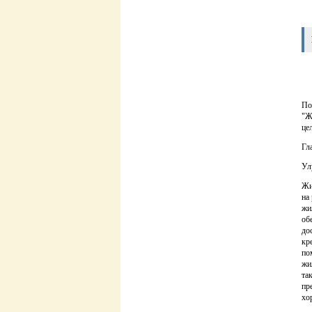
По
"Ж
це
Гл
Ул
Жи
на
жи
об
до
кр
по
жи
та
пр
хо