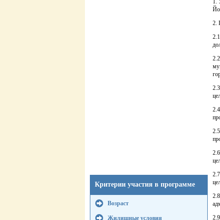
1.
Йо
2.
2.
до
2.
му
го
2.
це
2.
пр
2.
пр
2.
це
2.
це
Критерии участия в программе
2.
Возраст
ад
2.
Жилищные условия