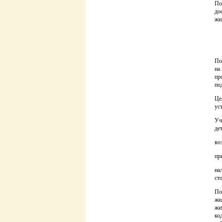
По
до
жи
По
на
пр
по
Це
ус
Уч
де
во
пр
на
ст
По
жи
жи
ко