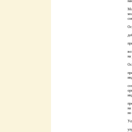
на
Мо
мо
со
Ос
до
пр
во
на
Ос
пр
ин
со
ор
ин
пр
на
но
Ус
ул