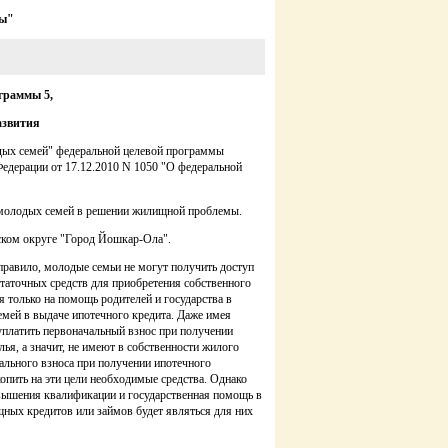
ды"
граммы 5,
азвития
дых семей" федеральной целевой программы
едерации от 17.12.2010 N 1050 "О федеральной
и молодых семей в решении жилищной проблемы.
ском округе "Город Йошкар-Ола".
правило, молодые семьи не могут получить доступ
таточных средств для приобретения собственного
я только на помощь родителей и государства в
мей в выдаче ипотечного кредита. Даже имея
уплатить первоначальный взнос при получении
я, а значит, не имеют в собственности жилого
ального взноса при получении ипотечного
опить на эти цели необходимые средства. Однако
овышения квалификации и государственная помощь в
щных кредитов или займов будет являться для них