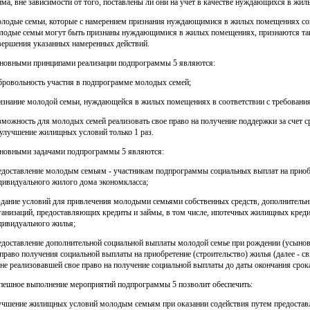
йма, вне зависимости от того, поставлены ли они на учет в качестве нуждающихся в жи
лодые семьи, которые с намерением признания нуждающимися в жилых помещениях сове
лодые семьи могут быть признаны нуждающимися в жилых помещениях, признаются таков
вершения указанных намеренных действий.
новными принципами реализации подпрограммы 5 являются:
бровольность участия в подпрограмме молодых семей;
изнание молодой семьи, нуждающейся в жилых помещениях в соответствии с требовани
зможность для молодых семей реализовать свое право на получение поддержки за счет 
 улучшение жилищных условий только 1 раз.
новными задачами подпрограммы 5 являются:
едоставление молодым семьям - участникам подпрограммы социальных выплат на приобр
дивидуального жилого дома экономкласса;
здание условий для привлечения молодыми семьями собственных средств, дополнительн
ганизаций, предоставляющих кредиты и займы, в том числе, ипотечных жилищных креди
дивидуального жилья;
едоставление дополнительной социальной выплаты молодой семье при рождении (усынов
 право получения социальной выплаты на приобретение (строительство) жилья (далее - с
 не реализовавшей свое право на получение социальной выплаты до даты окончания срока
пешное выполнение мероприятий подпрограммы 5 позволит обеспечить:
учшение жилищных условий молодым семьям при оказании содействия путем предостав