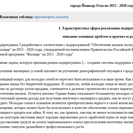
города Йошкар-Олы на 2015 - 2020 го
Вложенная таблица:
просмотреть
скачать
I. Характеристика сферы реализации подпро
описание основных проблем и прогноз ее р
дпрограмма 5 разработана в соответствии с подпрограммой "Обеспечение жильем моло
илище" на 2015 - 2020 годы, утвержденной постановлением Правительства Российской Ф
левой программе "Жилище" на 2015 - 2020 годы".
авная задача, которую призвана решить подпрограмма 5, - создание системы поддержк
учшение жилищных условий повлияет на улучшение демографической ситуации в город
лищный вопрос для молодых семей не перестает быть актуальным и в наше время. Как 
 рынок жилья без бюджетной поддержки. В сущности, любая молодая семья не имеет дос
лья по договору купли-продажи, сомневается в долевом строительстве и может надеятьс
еспечении жильем. Остается ипотека. Однако банки отказывают большинству молодых се
статочный уровень дохода для получения ипотечного жилищного кредита, они не могут 
едита. Молодые семьи в основном являются приобретателями первого в своей жизни жиль
мещения, которое можно было бы использовать в качестве обеспечения уплаты первонач
лищного кредита или займа. К тому же, как правило, они еще не имеют возможности нак
кая категория населения имеет хорошие перспективы роста заработной платы по мере п
едоставлении средств на уплату первоначального взноса при получении ипотечных жили
рошим стимулом дальнейшего профессионального роста.