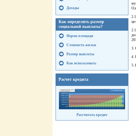
му
Доходы
Ол
2.
Как определить размер
це
социальной выплаты?
2.
до
Норма площади
20
Стоимость жилья
3.
Размер выплаты
4.
Как использовать
5.
Расчет кредита
Рассчитать кредит