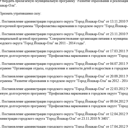
 Утвердить прилагаемую муниципальную программу "Развитие образования и реализаци
шкар-Ола".
 Признать утратившими силу:
1. Постановление администрации городского округа "Город Йошкар-Ола" от 13.11.2010
лгосрочной программы "Профилактика наркомании в городском округе "Город Йошкар-О
2. Постановление администрации городского округа "Город Йошкар-Ола" от 23.11.2010
ниципальной целевой программы "Совершенствование организации питания в муницип
родского округа "Город Йошкар-Ола" на 2011 - 2014 годы".
3. Постановление администрации городского округа "Город Йошкар-Ола" от 17.03.2011
левую долгосрочную программу "Профилактика наркомании в городском округе "Город 
4. Постановление администрации городского округа "Город Йошкар-Ола" от 04.07.2011
ограмме "Организация отдыха, оздоровления и занятости детей и подростков в городско
5. Постановление администрации городского округа "Город Йошкар-Ола" от 20.09.2011
ограммы "Развитие образования в городском округе "Город Йошкар-Ола" на 2012 - 2014
6. Постановление администрации городского округа "Город Йошкар-Ола" от 22.03.2012
левую долгосрочную программу "Профилактика наркомании в городском округе "Город 
7. Постановление администрации городского округа "Город Йошкар-Ола" от 09.04.2012
левую долгосрочную программу "Профилактика наркомании в городском округе "Город 
8. Постановление администрации городского округа "Город Йошкар-Ола" от 12.04.2012 
министрации городского округа "Город Йошкар-Ола" от 23.11.2010 N 3401".
9. Постановление администрации городского округа "Город Йошкар-Ола" от 17.04.2012 