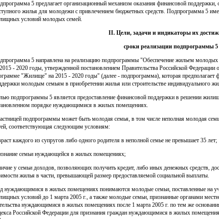
дпрограмма 5 предлагает организационный механизм оказания финансовой поддержки, 
ступного жилья для молодежи с привлечением бюджетных средств. Подпрограмма 5 имее
лищных условий молодых семей.
II. Цели, задачи и индикаторы их достиж
сроки реализации подпрограммы 5
дпрограмма 5 направлена на реализацию подпрограммы "Обеспечение жильем молодых
 2015 - 2020 годы, утвержденной постановлением Правительства Российской Федерации 
ограмме "Жилище" на 2015 - 2020 годы" (далее - подпрограмма), которая предполагает
ддержки молодым семьям в приобретении жилья или строительстве индивидуального жи
лью подпрограммы 5 является предоставление финансовой поддержки в решении жили
тановленном порядке нуждающимися в жилых помещениях.
астницей подпрограммы может быть молодая семья, в том числе неполная молодая семья
тей, соответствующая следующим условиям:
зраст каждого из супругов либо одного родителя в неполной семье не превышает 35 лет;
изнание семьи нуждающейся в жилых помещениях;
личие у семьи доходов, позволяющих получить кредит, либо иных денежных средств, дос
оимости жилья в части, превышающей размер предоставляемой социальной выплаты.
д нуждающимися в жилых помещениях понимаются молодые семьи, поставленные на уч
лищных условий до 1 марта 2005 г., а также молодые семьи, признанные органами мест
тельства нуждающимися в жилых помещениях после 1 марта 2005 г. по тем же основани
декса Российской Федерации для признания граждан нуждающимися в жилых помещения