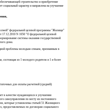
обеспечивающей строительство и приобретение
т социальный характер и направлена на улучшение
ения,
 семей" федеральной целевой программы "Жилище"
от 17.12.2010 N 1050 "О федеральной целевой
 формирование системы оказания государственной
лого дома.
щной проблемы молодым семьям, признанным в
, состоящая из 1 молодого родителя и 1 и более
таточных для оплаты расчетной (средней)
ет в качестве нуждающихся в улучшении
ного самоуправления по месту их постоянного
ям, которые установлены статьей 51 Жилищного
х, предоставляемых по договорам социального