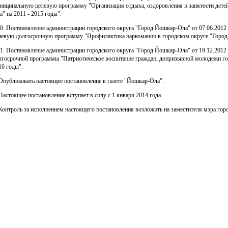
ниципальную целевую программу "Организация отдыха, оздоровления и занятости детей
а" на 2011 - 2015 годы".
10. Постановление администрации городского округа "Город Йошкар-Ола" от 07.06.201
левую долгосрочную программу "Профилактика наркомании в городском округе "Город 
11. Постановление администрации городского округа "Город Йошкар-Ола" от 19.12.201
лгосрочной программы "Патриотическое воспитание граждан, допризывной молодежи го
16 годы".
 Опубликовать настоящее постановление в газете "Йошкар-Ола".
 Настоящее постановление вступает в силу с 1 января 2014 года.
 Контроль за исполнением настоящего постановления возложить на заместителя мэра г