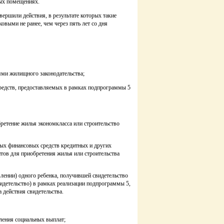
лых помещениях.
ршили действия, в результате которых такие
ыми не ранее, чем через пять лет со дня
ями жилищного законодательства;
средств, предоставляемых в рамках подпрограммы 5
етение жилья экономкласса или строительство
ых финансовых средств кредитных и других
тов для приобретения жилья или строительства
лении) одного ребенка, получившей свидетельство
видетельство) в рамках реализации подпрограммы 5,
 действия свидетельства.
ления социальных выплат;