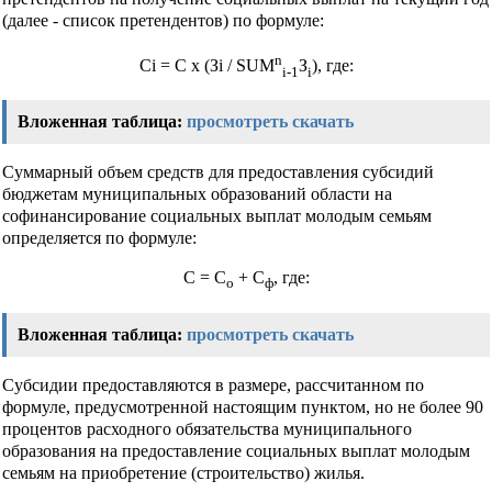
(далее - список претендентов) по формуле:
n
Ci = C x (Зi / SUM
З
), где:
i-1
i
Вложенная таблица:
просмотреть
скачать
Суммарный объем средств для предоставления субсидий
бюджетам муниципальных образований области на
софинансирование социальных выплат молодым семьям
определяется по формуле:
С = С
+ С
, где:
о
ф
Вложенная таблица:
просмотреть
скачать
Субсидии предоставляются в размере, рассчитанном по
формуле, предусмотренной настоящим пунктом, но не более 90
процентов расходного обязательства муниципального
образования на предоставление социальных выплат молодым
семьям на приобретение (строительство) жилья.