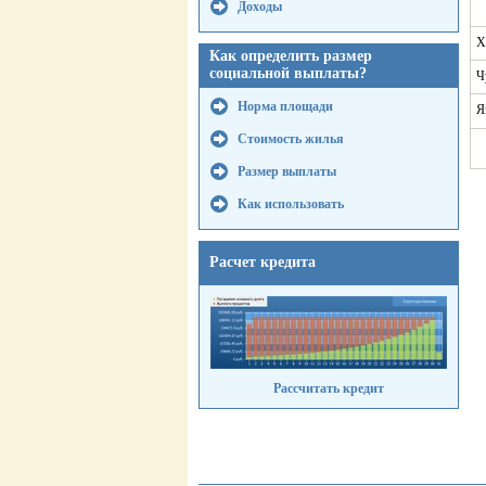
Доходы
Х
Как определить размер
социальной выплаты?
Ч
Норма площади
Я
Стоимость жилья
Размер выплаты
Как использовать
Расчет кредита
Рассчитать кредит