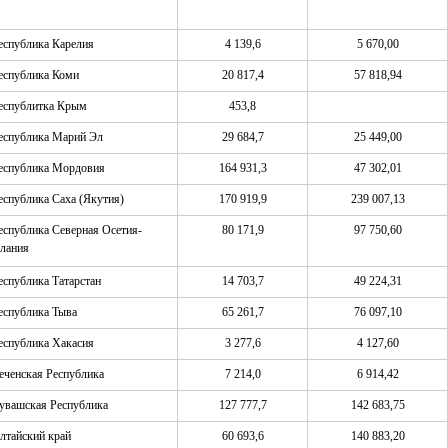
еспублика Карелия
4 139,6
5 670,00
еспублика Коми
20 817,4
57 818,94
еспублитка Крым
453,8
еспублика Марий Эл
29 684,7
25 449,00
еспублика Мордовия
164 931,3
47 302,01
еспублика Саха (Якутия)
170 919,9
239 007,13
еспублика Северная Осетия-
80 171,9
97 750,60
лания
еспублика Татарстан
14 703,7
49 224,31
еспублика Тыва
65 261,7
76 097,10
еспублика Хакасия
3 277,6
4 127,60
еченская Республика
7 214,0
6 914,42
увашская Республика
127 777,7
142 683,75
лтайский край
60 693,6
140 883,20