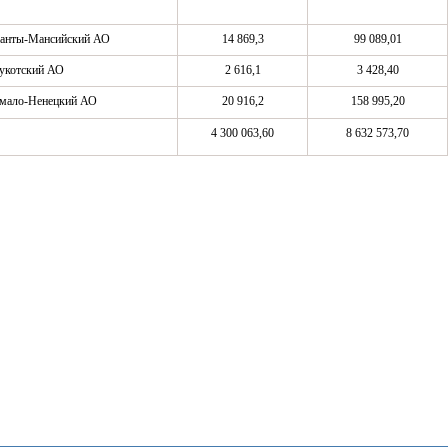
анты-Мансийский АО
14 869,3
99 089,01
укотский АО
2 616,1
3 428,40
мало-Ненецкий АО
20 916,2
158 995,20
4 300 063,60
8 632 573,70