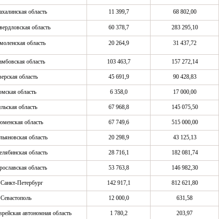
ахалинская область
11 399,7
68 802,00
вердловская область
60 378,7
283 295,10
моленская область
20 264,9
31 437,72
амбовская область
103 463,7
157 272,14
верская область
45 691,9
90 428,83
омская область
6 358,0
17 000,00
ульская область
67 968,8
145 075,50
юменская область
67 749,6
515 000,00
льяновская область
20 298,9
43 125,13
елябинская область
28 716,1
182 081,74
рославская область
53 763,8
146 982,30
. Санкт-Петербург
142 917,1
812 621,80
. Севастополь
12 000,0
631,58
врейская автономная область
1 780,2
203,97