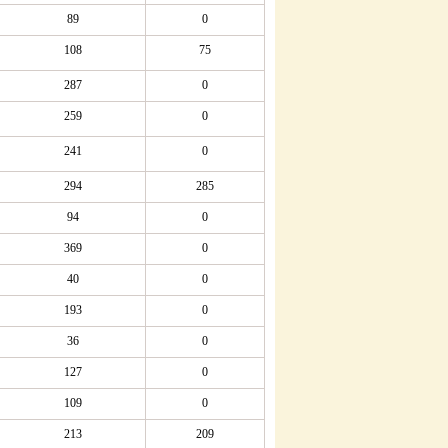
89
0
108
75
287
0
259
0
241
0
294
285
94
0
369
0
40
0
193
0
36
0
127
0
109
0
213
209