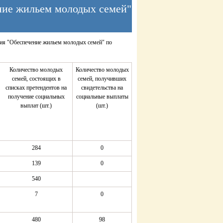
ние жильем молодых семей"
ия "Обеспечение жильем молодых семей" по
Количество молодых
Количество молодых
семей, состоящих в
семей, получивших
списках претендентов на
свидетельства на
получение социальных
социальные выплаты
выплат (шт.)
(шт.)
284
0
139
0
540
7
0
480
98