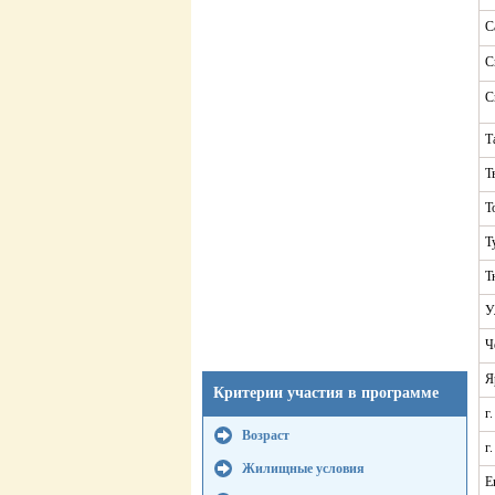
С
С
С
Т
Т
Т
Т
Т
У
Ч
Я
Критерии участия в программе
г
Возраст
г
Жилищные условия
Е