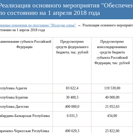
Реализация основного мероприятия "Обеспече
по состоянию на 1 апреля 2018 года
новные изменения по программе "Молодая семья"
Реализация основного мероприят
стоянию на 1 апреля 2018 года
аименование субъекта Российской
Предусмотрено
Предусмотрено
Федерации
средств федерального
консолидированных
бюджета, тыс. рублей
средств бюджета
субъекта Российской
Федерации, тыс. рублей
еспублика Адыгея
83 622,4
119 539,00
еспублика Бурятия
30 400,5
40 000,00
еспублика Дагестан
400 000,0
21 052,63
абардино-Балкарская Республика
6 031,5
454,00
арачаево-Черкесская Республика
490 629,3
25 822,60