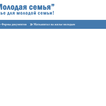
Формы документов
Маткапитал на жилье молодым