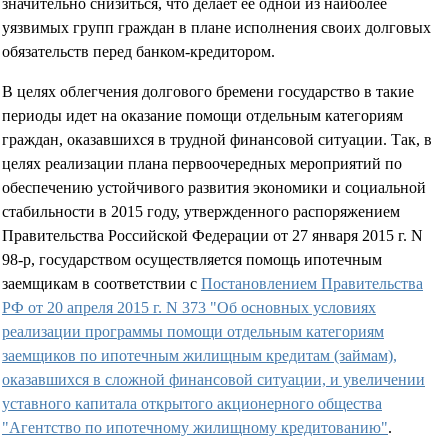
значительно снизиться, что делает ее одной из наиболее
уязвимых групп граждан в плане исполнения своих долговых
обязательств перед банком-кредитором.
В целях облегчения долгового бремени государство в такие
периоды идет на оказание помощи отдельным категориям
граждан, оказавшихся в трудной финансовой ситуации. Так, в
целях реализации плана первоочередных мероприятий по
обеспечению устойчивого развития экономики и социальной
стабильности в 2015 году, утвержденного распоряжением
Правительства Российской Федерации от 27 января 2015 г. N
98-р, государством осуществляется помощь ипотечным
заемщикам в соответствии с
Постановлением Правительства
РФ от 20 апреля 2015 г. N 373 "Об основных условиях
реализации программы помощи отдельным категориям
заемщиков по ипотечным жилищным кредитам (займам),
оказавшихся в сложной финансовой ситуации, и увеличении
уставного капитала открытого акционерного общества
"Агентство по ипотечному жилищному кредитованию"
.